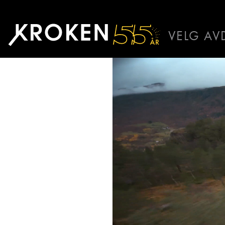
Kroken
VELG AV
BODØ
HAUGAL
ÅLESUND
ÅNDALSN