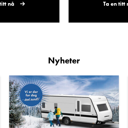
titt nå
Ta en titt
Ta kontakt
Nyheter