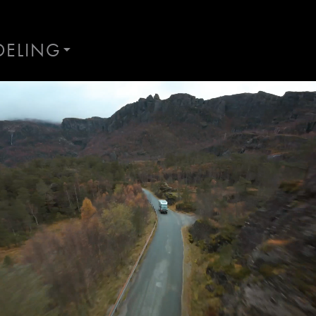
DELING
AND
ES
Ta kontakt
Lurer du på noe? Spør!
Sted
Hva gjelder det?