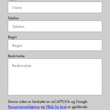
Telefon
Regnr.
Beskrivelse
Denne siden er beskyttet av reCAPTCHA og Google
Personvernerklæring
og
Vilkår for bruk
er gjeldende.