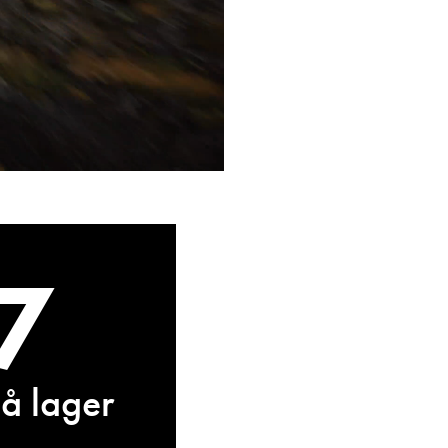
7
å lager