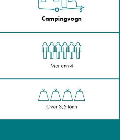
Campingvogn
Mer enn 4
Over 3,5 tonn