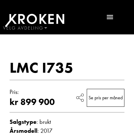
LMC
I735
2017
VELG AVDELING
BODØ
Bobiler
HAUGALAND
ÅLESUND
Ta kontakt
LMC I735
ÅNDALSNES
Lurer du på noe? Spør!
Pris:
Se pris per måned
kr 899 900
Sted
Salgstype
: brukt
Årsmodell
: 2017
Hva gjelder det?