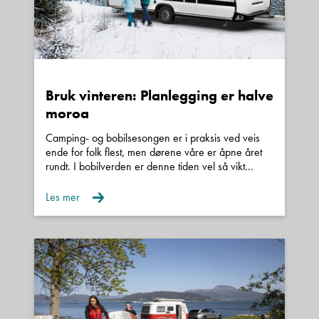
::: Velkommen til oss på Kroken for
visning, en kopp kaffe og hyggelig prat
:::
Ring eller send melding så har vi både bobil/
Bruk vinteren: Planlegging er halve
moroa
campingvogn og kaffe klar til deg når du
kommer til våre flotte lokaler Vi har også mulighet
Camping- og bobilsesongen er i praksis ved veis
ende for folk flest, men dørene våre er åpne året
til visning utenom vanlig åpningstid. Ta gjerne
rundt. I bobilverden er denne tiden vel så vikt...
kontakt for å avtale.
Les mer
Garanti
Alle våre nye biler leveres med 5 års
Norgesgaranti.
Brukte biler kan leveres med inntil 24 mnd
garanti.
Finansiering