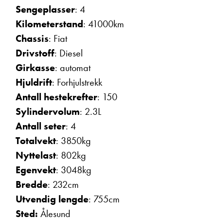
Sengeplasser
: 4
Kilometerstand
: 41000km
E-post
Chassis
: Fiat
Drivstoff
: Diesel
Girkasse
: automat
Navn
Hjuldrift
: Forhjulstrekk
Antall hestekrefter
: 150
Beskrivelse
Sylindervolum
: 2.3L
Antall seter
: 4
Totalvekt
: 3850kg
Nyttelast
: 802kg
Egenvekt
: 3048kg
Bredde
: 232cm
Denne siden er beskyttet av reCAPTCHA og Google
Utvendig lengde
: 755cm
Personvernerklæring
og
Vilkår for bruk
er gjeldende.
Sted:
Ålesund