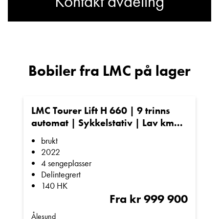
Kontakt avdeling
• Enkel tilgang til tekniske installasjoner
God plass til sykler, campingutstyr og bagasje
Har du spørsmål om LMC
I735?
Meget godt utstyrt
Bobiler fra LMC på lager
• Solcellepanel
Sted
• Markise
LMC Tourer Lift H 660 | 9 trinns
• DAB+ radio
automat | Sykkelstativ | Lav km...
E-post
• TV
brukt
• Stekeovn
2022
4 sengeplasser
• Kantsydde tepper i bodel
Telefon/Mobil
Delintegrert
• Luftfjæring bak
140 HK
• Forsterkede fjærer foran
Fra kr 999 900
Spørsmål / beskjed
• Gassalarm
Ålesund