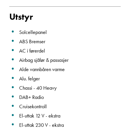
Ta kontakt
Utstyr
Solcellepanel
ABS Bremser
AC i førerdel
Airbag sjåfør & passasjer
Alde vannbåren varme
Alu. felger
Chassi - 40 Heavy
DAB+ Radio
Cruisekontroll
El-uttak 12 V - ekstra
El-uttak 230 V - ekstra