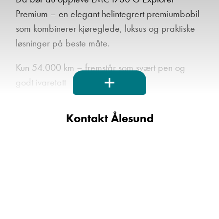
Premium – en elegant helintegrert premiumbobil
som kombinerer kjøreglede, luksus og praktiske
løsninger på beste måte.
Kun 54.000 km – fremstår som svært pen og
godt ivaretatt
Kontakt Ålesund
Komfortabel og avslappende kjøreopplevelse
• Automatgir
• Cruise control
• Komfortable pilotstoler med armlener