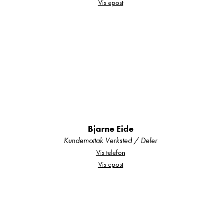
Vis epost
• TV plassert med god synsvinkel fra salongen
• Svært gode oppbevaringsmuligheter
• Praktisk garderobeskap ved inngangsdør
Her får du ekte premiumfølelse og god
romfølelse
Gjennomført kjøkken
Bjarne Eide
• L-formet kjøkkenbenk
Kundemottak Verksted / Deler
• 3 gassbluss
Vis telefon
• Stekeovn på gass
Vis epost
• Stort kjøleskap med fryser
• Ekstra kjøleskuff nederst
• God skap- og skuffeplass