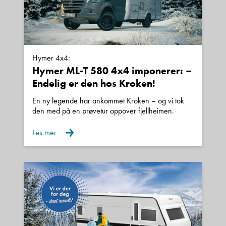
✔️ ALDE vannbåren varme
✔️ Automatgir
✔️ Svært romslig planløsning
✔️ Meget godt vedlikeholdt
Hymer 4x4:
Hymer ML-T 580 4x4 imponerer: –
Klar for nye eventyr?
Endelig er den hos Kroken!
Dette er bobilen for deg som vil ha
plass,
En ny legende har ankommet Kroken – og vi tok
den med på en prøvetur oppover fjellheimen.
komfort og premiumfølelse – uten
kompromisser
.
Les mer
Ta kontakt for visning – denne bør
oppleves!
Martin Sunde – 924 38 938
Frode Hoff Lund – 456 51 365