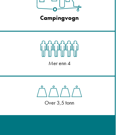
Campingvogn
Mer enn 4
Over 3,5 tonn