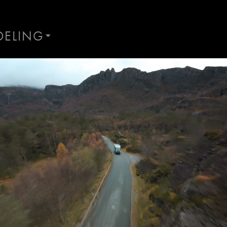
DELING
AND
ES
Ta kontakt
Lurer du på noe? Spør!
Sted
Hva gjelder det?