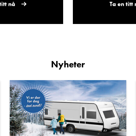
titt nå
Ta en titt
Ta kontakt
Nyheter