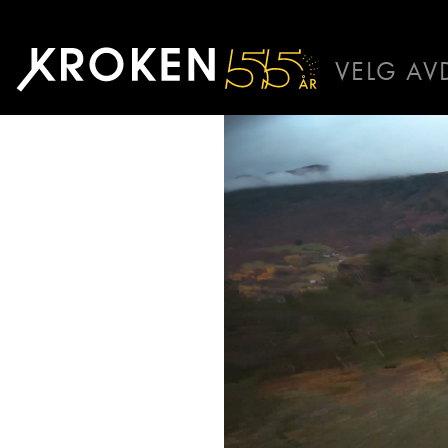
Kroken
VELG AV
BODØ
HAUGAL
ÅLESUND
ÅNDALSN