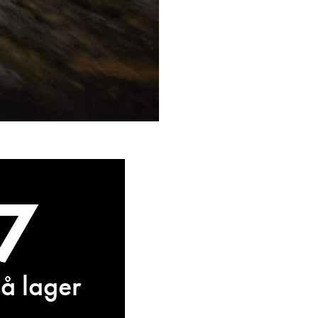
7
å lager