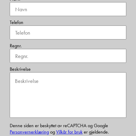
Telefon
Regnr.
Beskrivelse
Denne siden er beskyttet av reCAPTCHA og Google
Personvernerklæring
og
Vilkår for bruk
er gjeldende.