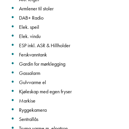
Armlener til stoler
DAB+ Radio
Elek. speil
Elek. vindu
ESP inkl. ASR & Hillholder
Ferskvanntank
Gardin for mørklegging
Gassalarm
Gulvvarme el
Kjøleskap med egen fryser
Markise
Ryggekamera
Sentrallås
Truma varme m. elpatron