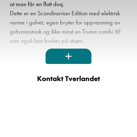
at man får en flott dusj.
Dette er en Scandinavian Edition med elektrisk
varme i gulvet, egen bryter for oppvarming av
gråvannstank og ikke minst en Truma combi 6E
som også kan brukes på strøm.
For mer informasjon, ta kontakt med vår
Kontakt Tverlandet
salgsavdeling.
Hjalmar Fredriksen mob: 40225922 mail:
hjalmar.fredriksen@kroken.no