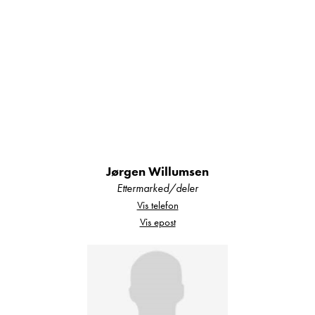
Utstyr:
Vi monterer det meste av utstyr ved vårt verksted,
som f.esk. markise, parabolantenne, sykkelstativ,
ryggekamera etc. Utstyr som f.eks. hengerfeste
og webasto kan vi ordne via våre
samarbeidspartnere hvis mulig.
Jørgen Willumsen
Ettermarked/deler
Vis telefon
Vi gjør oppmerksom på at utstyr som ligger løst i
Vis epost
enheten som vinterdekk, telt og markisevegger
ect. Så er dette noe som ikke er garanti på og
bare følger med enheten.