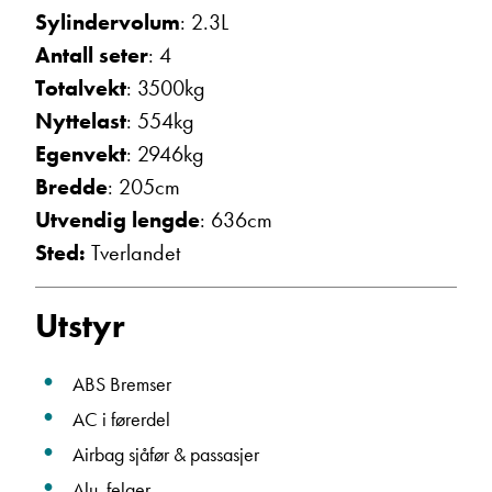
Sylindervolum
: 2.3L
Ta kontakt
Antall seter
: 4
Totalvekt
: 3500kg
Nyttelast
: 554kg
Egenvekt
: 2946kg
Bredde
: 205cm
Utvendig lengde
: 636cm
Sted:
Tverlandet
Utstyr
ABS Bremser
AC i førerdel
Airbag sjåfør & passasjer
Alu. felger