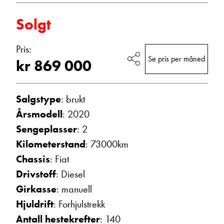
Solgt
E-post
Pris:
Se pris per måned
kr 869 000
Navn
Salgstype
: brukt
Beskrivelse
Årsmodell
: 2020
Sengeplasser
: 2
Kilometerstand
: 73000km
Chassis
: Fiat
Drivstoff
: Diesel
Girkasse
: manuell
Denne siden er beskyttet av reCAPTCHA og Google
Hjuldrift
: Forhjulstrekk
Personvernerklæring
og
Vilkår for bruk
er gjeldende.
Antall hestekrefter
: 140