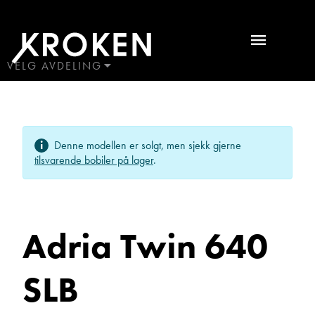
Adria
Twin
640
VELG AVDELING
BODØ
SLB
HAUGALAND
2020
ÅLESUND
Ta kontakt
Denne modellen er solgt, men sjekk gjerne
ÅNDALSNES
Bobiler
tilsvarende bobiler på lager
.
Lurer du på noe? Spør!
Adria Twin 640
Sted
SLB
Hva gjelder det?