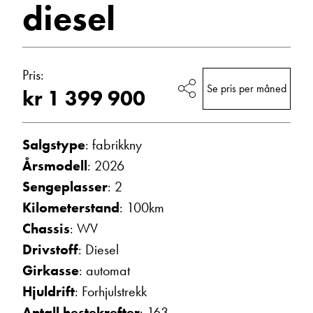
diesel
diesel
2026
E-post
Bobiler
Pris:
Se pris per måned
kr 1 399 900
Navn
Salgstype
: fabrikkny
Beskrivelse
Årsmodell
: 2026
Sengeplasser
: 2
Kilometerstand
: 100km
Chassis
: WV
Drivstoff
: Diesel
Girkasse
: automat
Denne siden er beskyttet av reCAPTCHA og Google
Hjuldrift
: Forhjulstrekk
Personvernerklæring
og
Vilkår for bruk
er gjeldende.
Antall hestekrefter
: 163