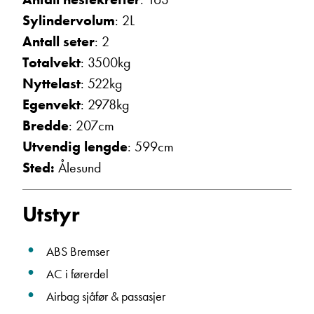
Sylindervolum
: 2L
Ta kontakt
Antall seter
: 2
Totalvekt
: 3500kg
Nyttelast
: 522kg
Egenvekt
: 2978kg
Bredde
: 207cm
Utvendig lengde
: 599cm
Sted:
Ålesund
Utstyr
ABS Bremser
AC i førerdel
Airbag sjåfør & passasjer