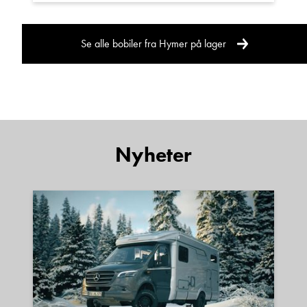
annonsen er innhentet fra kjøretøyets vognkort
eller tilsvarende. Vær oppmerksom på at den
Se alle bobiler fra Hymer på lager
oppgitte egenvekt derfor kun angir vekten på en
«minimumsutstyrt» grunnmodell med påmontert
standard utstyr etter produsentens
spesifikasjoner. Kjøretøyets vekt vil kunne variere
fra den egenvekt som er angitt i
vognkortet. Vekten av ekstrautstyr som
Nyheter
påmonteres eller er påmontert av produsenten
og/eller senere av andre, vil komme i tillegg til
den vekten som er angitt som egenvekt i
vognkortet.
Forbehold om feil i annonsen.