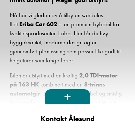
trinns automat | Meget godt utstyrt!
Nå har vi gleden av å tilby en særdeles
flott
Eriba Car 602
– en premium bybobil fra
kvalitetsprodusenten Eriba. Her får du høy
byggekvalitet, moderne design og en
gjennomført planløsning som passer like godt til
helgeturer som lange ferier.
Bilen er utstyrt med en kraftig
2,0 TDI-motor
på 163 HK
kombinert med en
8-trinns
automatgir
, som gir en komfortabel og smidig
kjøreopplevelse. Innvendig finner du et stilrent
interiør med
Deep Ocean
møbeldekor og
Kontakt Ålesund
materialer av høy kvalitet. Den praktiske
planløsningen byr på tverrstilt dobbeltseng bak,