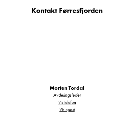
TV+antenne
Kontakt Førresfjorden
Ryggekamera
Gassalarm
Utvendig dusj
Truma med elpatron
El gulvvarme
Viktig informasjon:
Egenvekt i annonsen er hentet fra vognkortet eller
produsentens spesifikasjoner for en
Morten Tordal
Avdelingsleder
standardmodell uten tilleggsutstyr. Reell egenvekt
Vis telefon
kan derfor avvike noe.
Vis epost
Kroken Haugaland ligger i Førresfjorden, Tysvær
- kun 10 minutter fra Haugesund/Karmøy. Vi har