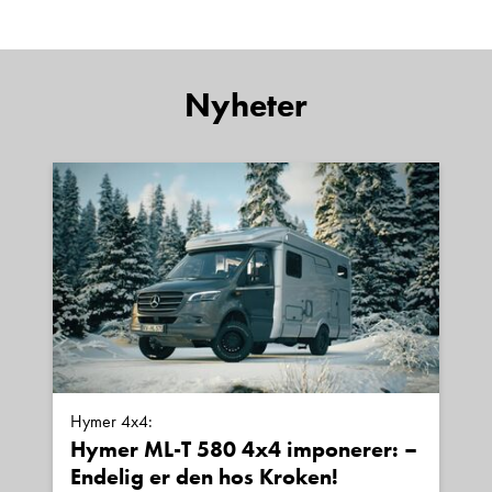
Denne siden er beskyttet av reCAPTCHA og Google
Personvernerklæring
og
Vilkår for bruk
er gjeldende.
Kontakt avdeling
Nyheter
Hymer 4x4:
Hymer ML-T 580 4x4 imponerer: –
Endelig er den hos Kroken!