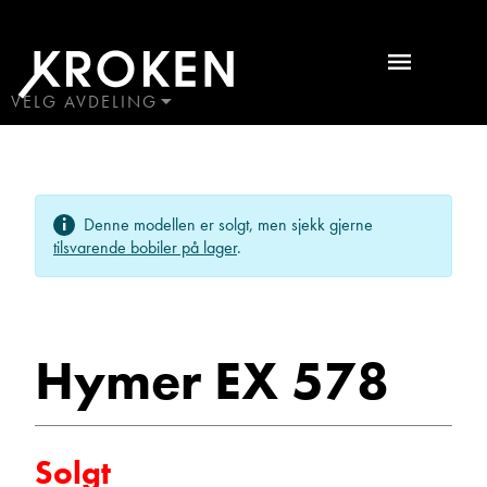
Hymer
EX
578
VELG AVDELING
BODØ
2014
HAUGALAND
Bobiler
ÅLESUND
Ta kontakt
Denne modellen er solgt, men sjekk gjerne
ÅNDALSNES
tilsvarende bobiler på lager
.
Lurer du på noe? Spør!
Hymer EX 578
Sted
Solgt
Hva gjelder det?