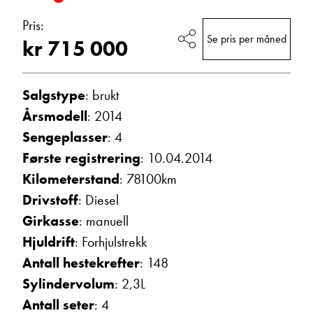
Pris:
Se pris per måned
kr 715 000
E-post
Salgstype
: brukt
Navn
Årsmodell
: 2014
Sengeplasser
: 4
Beskrivelse
Første registrering
: 10.04.2014
Kilometerstand
: 78100km
Drivstoff
: Diesel
Girkasse
: manuell
Hjuldrift
: Forhjulstrekk
Antall hestekrefter
: 148
Sylindervolum
: 2,3L
Denne siden er beskyttet av reCAPTCHA og Google
Personvernerklæring
og
Vilkår for bruk
er gjeldende.
Antall seter
: 4