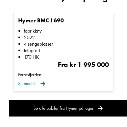
Sted
Hymer BMC I 690
fabrikkny
E-post
2022
4 sengeplasser
Integrert
Telefon/Mobil
170 HK
Fra kr 1 995 000
Førresfjorden
Spørsmål / beskjed
Se modell
Se alle bobiler fra Hymer på lager