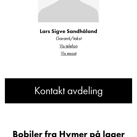
Lars Sigve Sandhåland
Garanti/takst
Vis telefon
Vis epost
Kontakt avdeling
Har du spørsmål om Hymer
EX 578?
Bobiler fra Hymer på lager