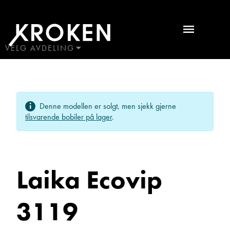
Laika
Ecovip
3119
VELG AVDELING
BODØ
2023
HAUGALAND
Bobiler
ÅLESUND
Ta kontakt
Denne modellen er solgt, men sjekk gjerne
ÅNDALSNES
tilsvarende bobiler på lager
.
Lurer du på noe? Spør!
Laika Ecovip
Sted
3119
Hva gjelder det?