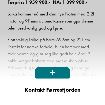
Førpris: 1 959 900.- NÅ: 1 399 900.-
Laika kommer nå med den nye Fiaten med 2.2l
motor og 9Trinns automatkasse som gjør denne
bilen usedvanlig god og kjøre.
Flott smidig Laika på bare 699cm og 221 cm.
Perfekt for norske forhold, bilen kommer med
Alde varme og gjør seg like godt hele året. 2
enkle senger bakerst med masse skap plass.
Kobinert dusj toalett med den veldig hendige
hengslede vask systemet som gjør dusjen like stor
som rommet og toalett inredningen ikke blir våt.
Velfungerende kjøkken med stort kjøleskap med
Kontakt Førresfjorden
integrert fryser og stekeovn over. Her også mye
skapplass. Ganske vanelig på Laika er også to