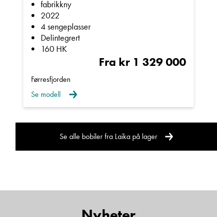
fabrikkny
E-post
2022
4 sengeplasser
Delintegrert
Telefon/Mobil
160 HK
Fra kr 1 329 000
Førresfjorden
Spørsmål / beskjed
Se modell
Se alle bobiler fra Laika på lager
Denne siden er beskyttet av reCAPTCHA og Google
Personvernerklæring
og
Vilkår for bruk
er gjeldende.
Kontakt avdeling
Nyheter