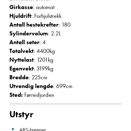
Girkasse
: automat
Ta kontakt
Hjuldrift
: Forhjulstrekk
Antall hestekrefter
: 180
Sylindervolum
: 2.2L
Antall seter
: 4
Totalvekt
: 4400kg
Nyttelast
: 1201kg
Egenvekt
: 3199kg
Bredde
: 225cm
Utvendig lengde
: 699cm
Sted:
Førresfjorden
Utstyr
ABS-bremser