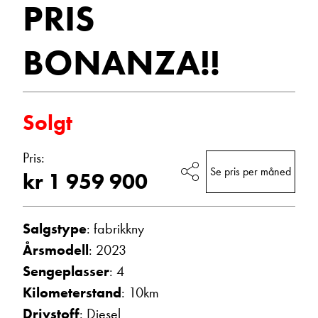
PRIS
E-post
BONANZA!!
Navn
Solgt
Beskrivelse
Pris:
Se pris per måned
kr 1 959 900
Salgstype
: fabrikkny
Årsmodell
: 2023
Sengeplasser
: 4
Denne siden er beskyttet av reCAPTCHA og Google
Kilometerstand
: 10km
Personvernerklæring
og
Vilkår for bruk
er gjeldende.
Drivstoff
: Diesel