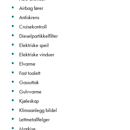
Airbag fører
Antiskrens
Cruisekontroll
Dieselpartikkelfilter
Elektriske speil
Elektriske vinduer
Elvarme
Fast toalett
Gassuttak
Gulvvarme
Kjøleskap
Klimaanlegg bildel
Lettmetallfelger
Markise