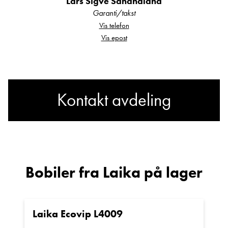
Lars Sigve Sandhåland
Garanti/takst
Vis telefon
Vis epost
Kontakt avdeling
Har du spørsmål om Laika
Ecovip 3119?
Bobiler fra Laika på lager
Sted
Laika Ecovip L4009