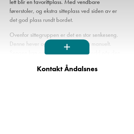
lett blir en favorittplass. Med vendbare
førerstoler, og ekstra sitteplass ved siden av er
det god plass rundt bordet.
Ovenfor sittegruppen er det en stor senkeseng.
Denne hever og senker man enkelt manuelt.
Sengen kan godt være ferdig oppredd når den
er hevet.
Kontakt Åndalsnes
Kjøkkenløsningen er både praktisk og innholdsrik.
Her er det store overskap og skuffer, koketopp
med tre gassbluss, og en fin, dyp vask.
Kokeplaten har en tilhørende glassplate som gjør
at man får utnyttet benkeplassen godt, Over
vasken følger det med en plate. I det store
kjøleskapet er det bare å fylle opp med det man