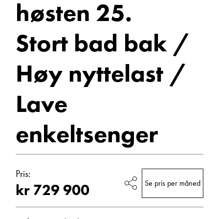
høsten 25.
Bobiler
E-post
Stort bad bak /
Høy nyttelast /
Navn
Lave
Beskrivelse
enkeltsenger
Pris:
Se pris per måned
kr 729 900
Denne siden er beskyttet av reCAPTCHA og Google
Personvernerklæring
og
Vilkår for bruk
er gjeldende.