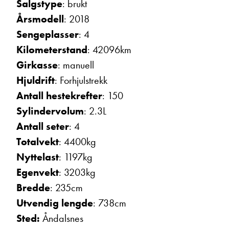
Salgstype
: brukt
Ta kontakt
Årsmodell
: 2018
Sengeplasser
: 4
Kilometerstand
: 42096km
Girkasse
: manuell
Hjuldrift
: Forhjulstrekk
Antall hestekrefter
: 150
Sylindervolum
: 2.3L
Antall seter
: 4
Totalvekt
: 4400kg
Nyttelast
: 1197kg
Egenvekt
: 3203kg
Bredde
: 235cm
Utvendig lengde
: 738cm
Sted:
Åndalsnes