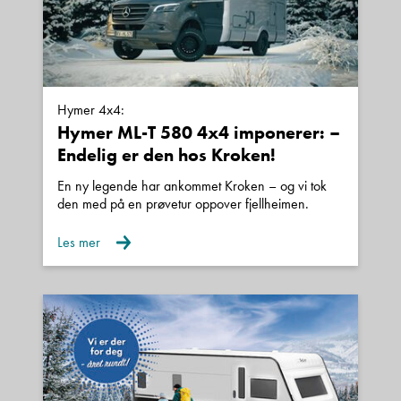
E-post
Hymer 4x4:
Telefon/Mobil
Hymer ML-T 580 4x4 imponerer: –
Endelig er den hos Kroken!
En ny legende har ankommet Kroken – og vi tok
Spørsmål / beskjed
den med på en prøvetur oppover fjellheimen.
Les mer
Denne siden er beskyttet av reCAPTCHA og Google
Personvernerklæring
og
Vilkår for bruk
er gjeldende.