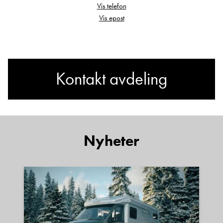
Vis telefon
Vis epost
Kontakt avdeling
Har du spørsmål om
Nyheter
McLouis MC4-75 EU-
godkjent og godkjent
tetthetskontroll høsten 25.?
Sted