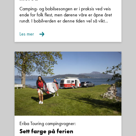
campingvogn og kaffe klar til deg når du
Camping- og bobilsesongen er i praksis ved veis
ende for folk flest, men dørene våre er åpne året
kommer til våre flotte lokaler Vi har også mulighet
rundt. I bobilverden er denne tiden vel så vikt...
til visning utenom vanlig åpningstid. Ta gjerne
Les mer
kontakt for å avtale.
Garanti
Alle våre nye biler leveres med 5 års
Norgesgaranti.
Brukte biler kan leveres med inntil 24 mnd
garanti.
Finansiering
Våre samarbeidspartnere er Santander,
Sparebank 1 Finans og Gjensidige/Nordea.
Vi kan tilby gunstige løsninger med inntil 15 års
Eriba Touring campingvogner:
nedbetaling og fra 0 kroner i egenkapital.
Sett farge på ferien
Kroken Ålesund