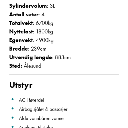
Sylindervolum
: 3L
Ta kontakt
Antall seter
: 4
Totalvekt
: 6700kg
Nyttelast
: 1800kg
Egenvekt
: 4900kg
Bredde
: 239cm
Utvendig lengde
: 883cm
Sted:
Ålesund
Utstyr
AC i førerdel
Airbag sjåfør & passasjer
Alde vannbåren varme
Armlener til stoler