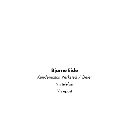
komfortable skinnmøbler og en praktisk
barløsning som skaper en sosial og innbydende
atmosfære.
Senkesengen gir en romslig stue på dagtid og en
komfortabel soveplass om natten, uten at
sittegruppen må bygges om.
Hydrauliske støtteben fra EP gjør bilen stabil med
Bjarne Eide
et tastetrykk når du kommer frem.
Kundemottak Verksted / Deler
Vis telefon
Velutstyrt kjøkken
Vis epost
Det store TEC-Tower-kjøkkenet gjør matlagingen
enkel, også på lengre turer.
Her får du blant annet: