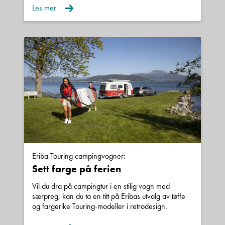
Les mer
Ta gjerne kontakt med en av våre trivelige
selgere for en hyggelig bobilprat.
Fredric Røvik: 92656034
Esben Flaa: 40226000
Sentralbord nummer
71 22 02 30
salg@kroken.no
Eriba Touring campingvogner:
Sett farge på ferien
Vil du dra på campingtur i en stilig vogn med
særpreg, kan du ta en titt på Eribas utvalg av tøffe
og fargerike Touring-modeller i retrodesign.