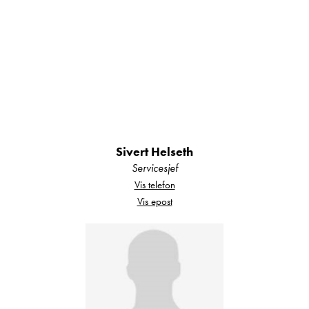
Utstyrsliste
Rapido Design Edition 7065 FF har mye utstyr
inkludert, blant annet:
ABS-bremser
Airbag fører
Sivert Helseth
Airbag passasjer
Servicesjef
Antispinn
Vis telefon
Automatisk parabol
Vis epost
Cruisekontroll
Dieselpartikkelfilter
Elektriske speil
Elektriske vinduer
Elvarme