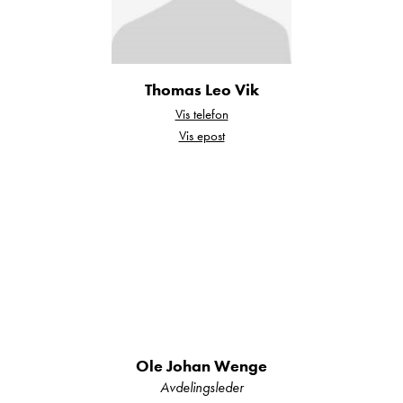
Fast toalett
Frostfri spillvanntank
Frostfri vanntank
Thomas Leo Vik
Gassalarm
Vis telefon
Gulvvarme
Vis epost
Kjøleskap
Kjørecomputer
Klimaanlegg bildel
Lettmetallfelger
Løse tepper
Markise
Myggdør
Navigasjonssystem
Ole Johan Wenge
Radio/CD
Avdelingsleder
Ryggekamera