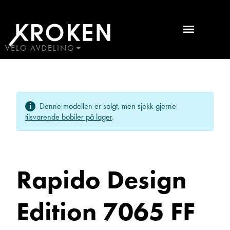
Rapido
Design
Edition
VELG AVDELING
BODØ
7065
HAUGALAND
FF
ÅLESUND
Ta kontakt
Denne modellen er solgt, men sjekk gjerne
ÅNDALSNES
2014
tilsvarende bobiler på lager
.
Bobiler
Lurer du på noe? Spør!
Rapido Design
Sted
Edition 7065 FF
Hva gjelder det?