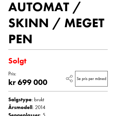
AUTOMAT /
E-post
SKINN / MEGET
PEN
Navn
Beskrivelse
Solgt
Pris:
Se pris per måned
kr 699 000
Salgstype
: brukt
Denne siden er beskyttet av reCAPTCHA og Google
Årsmodell
: 2014
Personvernerklæring
og
Vilkår for bruk
er gjeldende.
Sengeplasser
: 5