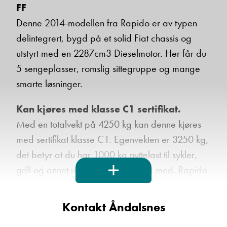
FF
Denne 2014-modellen fra Rapido er av typen
delintegrert, bygd på et solid Fiat chassis og
utstyrt med en 2287cm3 Dieselmotor. Her får du
5 sengeplasser, romslig sittegruppe og mange
smarte løsninger.
Kan kjøres med klasse C1 sertifikat.
Med en totalvekt på 4250 kg kan denne kjøres
med sertifikat klasse C1. Egenvekten er 3250 kg,
det betyr at du har 1000 kg nyttelast til sykler,
grill og annet utstyr du trenger å ta med. Rapido
Design Edition 7065 FF har automat gir og
forhjulsdrift, og har gått 90828 km. Bobilen er
Kontakt Åndalsnes
778 cm lang og 234 cm bred.