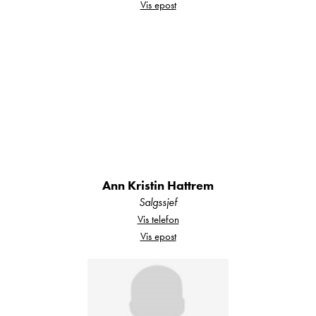
Vis epost
Sentrallås
Skinninteriør
Sykkelstativ
TV
TV-antenne
Vannbåren varme ALDE
Varmtvann
Vinterhjul M/ PIGG
Automatgir
Ann Kristin Hattrem
Salgssjef
Vis telefon
Vis epost
Gode garantier
Gjennom gode garantier og et landsdekkende