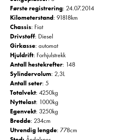
Første registrering
: 24.07.2014
Ta kontakt
Kilometerstand
: 91818km
Chassis
: Fiat
Drivstoff
: Diesel
Girkasse
: automat
Hjuldrift
: Forhjulstrekk
Antall hestekrefter
: 148
Sylindervolum
: 2,3L
Antall seter
: 5
Totalvekt
: 4250kg
Nyttelast
: 1000kg
Egenvekt
: 3250kg
Bredde
: 234cm
Utvendig lengde
: 778cm
Sted:
Åndalsnes