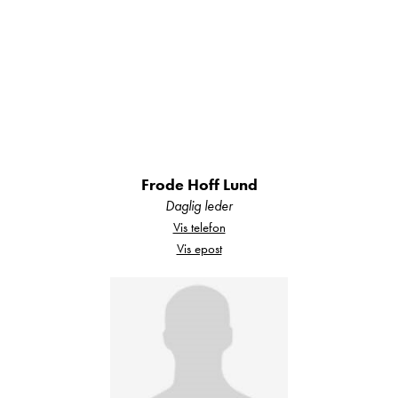
Sentrallås
– for ekstra sikkerhet
Litiumbatteri og solcellepanel
– gir
uavhengighet på tur
Duo-kobling for gass
– automatisk
veksling mellom gassflasker
Manuelle støtteben bak
– for ekstra
stabilitet når du står parkert
Frode Hoff Lund
Daglig leder
Vis telefon
Vis epost
Utvendig og praktiske løsninger:
Markise
– gir skygge og ly på varme eller
regnfulle dager