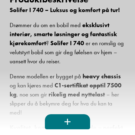
Solifer I 740 – Luksus og komfort på tur!
Drømmer du om en bobil med
eksklusivt
interiør, smarte løsninger og fantastisk
kjørekomfort
?
Solifer I 740
er en romslig og
velutstyrt bobil som gir deg følelsen av hjem –
uansett hvor du reiser.
Denne modellen er bygget på
heavy chassis
og kan kjøres med
C1-sertifikat opptil 7500
kg
, noe som gir
rikelig med nyttelast
– her
slipper du å bekymre deg for hva du kan ta
med!
Kvalitet, komfort og kjøreglede – perfekt