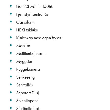
Fiat 2.3 MJ II - 150hk
Fjernstyrt sentrallås
Gassalarm
HEKI takluke
Kjøleskap med egen fryser
Markise
Multifunksjonsratt
Myggdør
Ryggekamera
Senkeseng
Sentrallås
Separert Dusj
Solcellepanel
Startbatteri ok