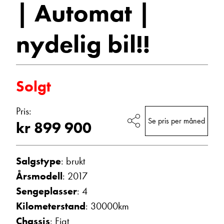
| Automat |
2017
Bobiler
E-post
nydelig bil!!
Navn
Solgt
Beskrivelse
Pris:
Se pris per måned
kr 899 900
Salgstype
: brukt
Årsmodell
: 2017
Sengeplasser
: 4
Denne siden er beskyttet av reCAPTCHA og Google
Kilometerstand
: 30000km
Personvernerklæring
og
Vilkår for bruk
er gjeldende.
Chassis
: Fiat