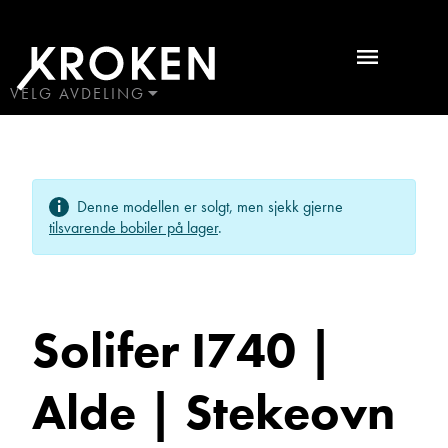
Solifer
I740
|
VELG AVDELING
BODØ
Alde
HAUGALAND
|
ÅLESUND
Ta kontakt
Denne modellen er solgt, men sjekk gjerne
ÅNDALSNES
Stekeovn
tilsvarende bobiler på lager
.
|
Lurer du på noe? Spør!
Automat
Solifer I740 |
|
Sted
nydelig
Alde | Stekeovn
bil!!
Hva gjelder det?