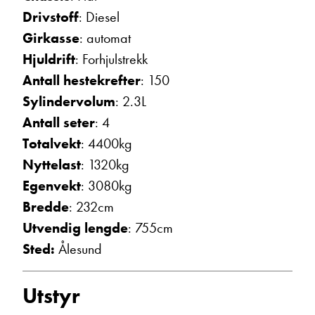
Drivstoff
: Diesel
Ta kontakt
Girkasse
: automat
Hjuldrift
: Forhjulstrekk
Antall hestekrefter
: 150
Sylindervolum
: 2.3L
Antall seter
: 4
Totalvekt
: 4400kg
Nyttelast
: 1320kg
Egenvekt
: 3080kg
Bredde
: 232cm
Utvendig lengde
: 755cm
Sted:
Ålesund
Utstyr