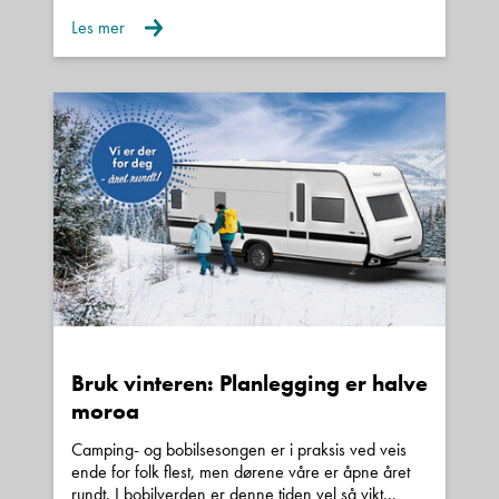
Polar hos flere andre Kroken forhandlere.
Les mer
Vi er en del av Kroken Caravan AS, som har
forhandlere i Bodø, Åndalsnes, Oslo, Østfold,
Kristiansand, Haugaland samt Tekno Maskin på
Oppaker.
Kroken Caravan er en del av Solid Imports
landsdekkende nettverk med servicepunkter i
hele landet, det gir deg ekstra trygghet på
ferien.
Innbytte
Vi tar de fleste bobiler og campingvogner i
Bruk vinteren: Planlegging er halve
innbytte.
moroa
Camping- og bobilsesongen er i praksis ved veis
Verksted
ende for folk flest, men dørene våre er åpne året
rundt. I bobilverden er denne tiden vel så vikt...