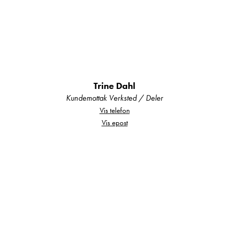
og pålitelig med
automatgir
✅
Heavy chassis (C1-sertifikat) opptil
7500 kg
– rikelig med nyttelast
✅
Sentrallås, gassalarm og støtteben bak
– trygghet og stabilitet på tur
Trine Dahl
Kundemottak Verksted / Deler
Vis telefon
Vis epost
Komfort og interiør:
Dobbeltseng bak
– gir deg god
søvnkomfort
Separat dusj og toalett
– gir en luksuriøs
hotellfølelse