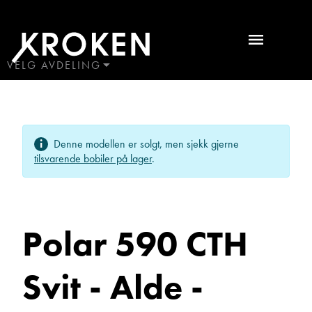
Polar
590
CTH
VELG AVDELING
BODØ
Svit
HAUGALAND
-
ÅLESUND
Ta kontakt
Denne modellen er solgt, men sjekk gjerne
ÅNDALSNES
Alde
tilsvarende bobiler på lager
.
-
Lurer du på noe? Spør!
Gulvarme
Polar 590 CTH
2016
Sted
Campingvogner
Svit - Alde -
Hva gjelder det?