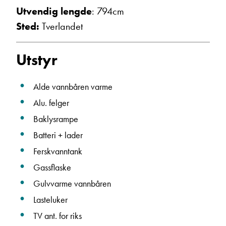
Utvendig lengde
: 794cm
Ta kontakt
Sted:
Tverlandet
Utstyr
Alde vannbåren varme
Alu. felger
Baklysrampe
Batteri + lader
Ferskvanntank
Gassflaske
Gulvvarme vannbåren
Lasteluker
TV ant. for riks