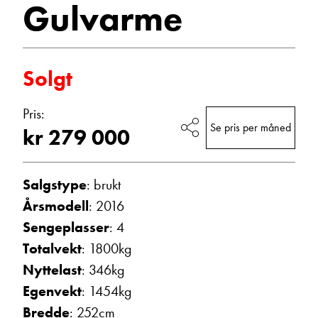
Gulvarme
E-post
Solgt
Navn
Pris:
Se pris per måned
kr 279 000
Beskrivelse
Salgstype
: brukt
Årsmodell
: 2016
Sengeplasser
: 4
Totalvekt
: 1800kg
Nyttelast
: 346kg
Denne siden er beskyttet av reCAPTCHA og Google
Egenvekt
: 1454kg
Personvernerklæring
og
Vilkår for bruk
er gjeldende.
Bredde
: 252cm