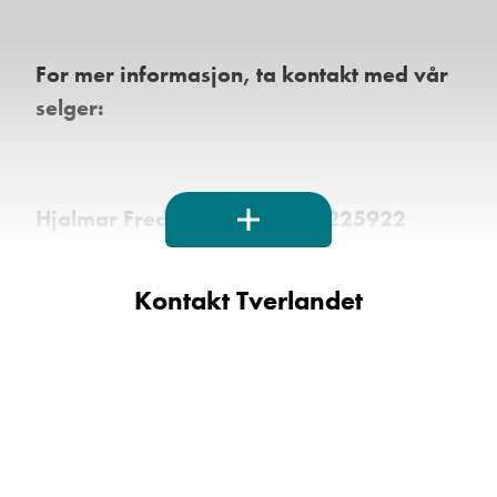
For mer informasjon, ta kontakt med vår
selger:
Hjalmar Fredriksen mob: 40225922
mail:
hjalmar.fredriksen@kroken.no
Kontakt Tverlandet
Kroken Bodø er en del av Kroken
Caravan AS, som har caravanforhandlere