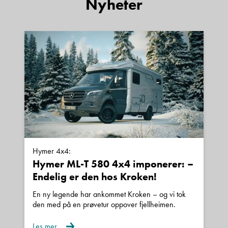
Nyheter
590 CTH Svit - Alde -
Gulvarme?
Sted
E-post
Telefon/Mobil
Hymer 4x4:
Hymer ML-T 580 4x4 imponerer: –
Endelig er den hos Kroken!
Spørsmål / beskjed
En ny legende har ankommet Kroken – og vi tok
den med på en prøvetur oppover fjellheimen.
Les mer