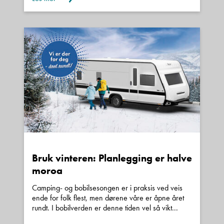
Denne siden er beskyttet av reCAPTCHA og Google
Personvernerklæring
og
Vilkår for bruk
er gjeldende.
Kontakt avdeling
Bruk vinteren: Planlegging er halve
moroa
Camping- og bobilsesongen er i praksis ved veis
ende for folk flest, men dørene våre er åpne året
rundt. I bobilverden er denne tiden vel så vikt...