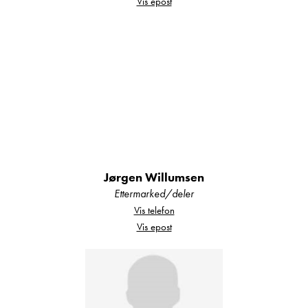
Vis epost
bare følger med enheten.
Salgsobjektet kan ha blitt fremvist for kunder eller
brukt i butikkens utstilling eller blitt brukt i utleie.
Forbehold om vekt
Jørgen Willumsen
Ettermarked/deler
Vis telefon
Vi gjør oppmerksom på at den angivelse av
Vis epost
egenvekt og nyttelast som fremkommer i denne
annonsen er innhentet fra kjøretøyets vognkort
eller tilsvarende.