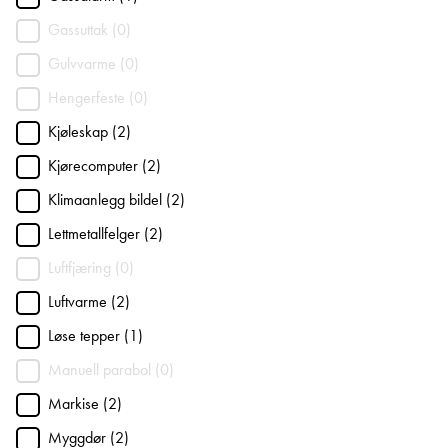
Gassuttak (0)
Gulvvarme (0)
Hengerfeste (0)
Kjøleskap (2)
Kjørecomputer (2)
Klimaanlegg bildel (2)
Lettmetallfelger (2)
Luftfjæring (0)
Luftvarme (2)
Løse tepper (1)
Manuell parabol (0)
Markise (2)
Myggdør (2)