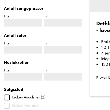
Antall sengeplasser
Fra
Til
Dethl
- lave
Antall seter
Brukt
Fra
Til
2011
4 se
Integ
Hestekrefter
130 
Fra
Til
Kroken 
Salgssted
Kroken Åndalsnes (2)
Kroken Ålesund (0)