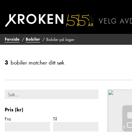
Bobiler
på
VELG AV
lager
BODØ
HAUGAL
Forside
Bobiler
Bobiler på lager
ÅLESUND
ÅNDALSN
3
bobiler matcher ditt søk
Pris (kr)
Fra
Til