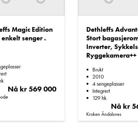
Hva gjelder det?
E-post
effs Magic Edition
Dethleffs Advant
 enkelt senger .
Stort bagasjero
Inverter, Sykkels
Navn
Ryggekamera++
ngeplasser
Brukt
rert
Beskrivelse
2010
hk
4 sengeplasser
Nå kr 569 000
Integrert
Bodø
129 hk
Nå kr 5
Kroken Åndalsnes
Denne siden er beskyttet av reCAPTCHA og Google