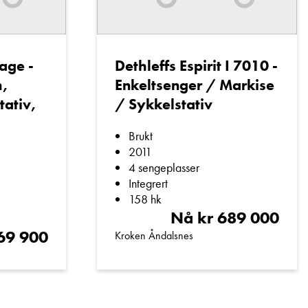
age -
Dethleffs Espirit I 7010 -
m,
Enkeltsenger / Markise
tativ,
/ Sykkelstativ
Brukt
2011
4 sengeplasser
Integrert
158 hk
Nå kr 689 000
69 900
Kroken Åndalsnes