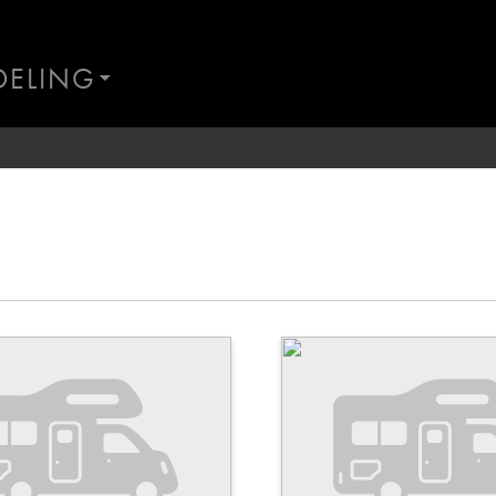
DELING
AND
ES
Ta kontakt
Lurer du på noe? Spør!
Sted