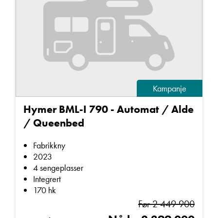
Kampanje
Hymer BML-I 790 - Automat / Alde
/ Queenbed
Fabrikkny
2023
4 sengeplasser
Integrert
170 hk
Før 2 449 900