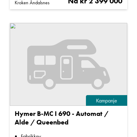
Nå kr 2 399 000
Kroken Åndalsnes
Kampanje
Hymer B-MC I 690 - Automat /
Alde / Queenbed
Fabrikkny