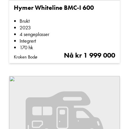
Hymer Whiteline BMC-I 600
Kjørecomputer (4)
Klimaanlegg bildel (8)
Brukt
Lettmetallfelger (6)
2023
4 sengeplasser
Luftfjæring (0)
Integrert
Luftvarme (1)
170 hk
Nå kr 1 999 000
Løse tepper (6)
Kroken Bodø
Manuell parabol (0)
Markise (7)
Myggdør (8)
Navigasjonssystem (4)
Radio/CD (5)
Ryggekamera (7)
Røykfri (4)