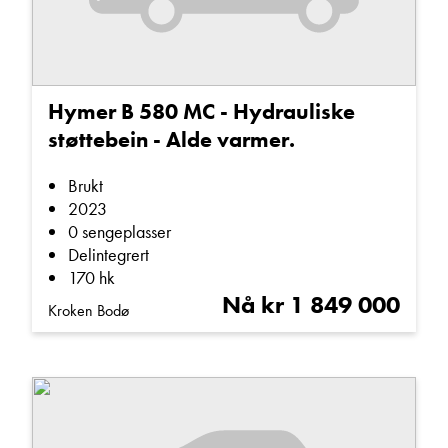
Sentrallås (5)
Skinninteriør (3)
Stekeovn (5)
Hymer B 580 MC - Hydrauliske
Støtteben (1)
støttebein - Alde varmer.
Sykkelstativ (2)
Brukt
TV (4)
2023
TV-antenne (1)
0 sengeplasser
Delintegrert
Vannbåren varme (6)
170 hk
Varmtvann (7)
Nå kr 1 849 000
Kroken Bodø
Vinterhjul (3)